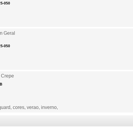
25-050
m Geral
25-050
 Crepe
 B
quard, cores, verao, inverno,