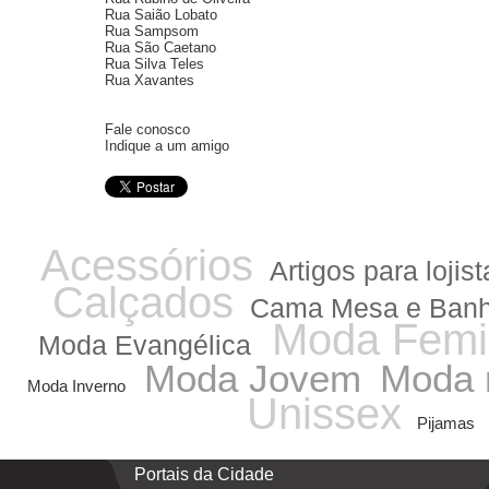
Rua Saião Lobato
Rua Sampsom
Rua São Caetano
Rua Silva Teles
Rua Xavantes
Fale conosco
Indique a um amigo
Acessórios
Artigos para lojist
Calçados
Cama Mesa e Ban
Moda Femi
Moda Evangélica
Moda Jovem
Moda 
Moda Inverno
Unissex
Pijamas
Portais da Cidade