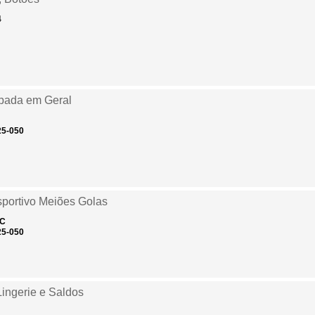
4
mpada em Geral
25-050
Esportivo Meiões Golas
 C
25-050
Lingerie e Saldos