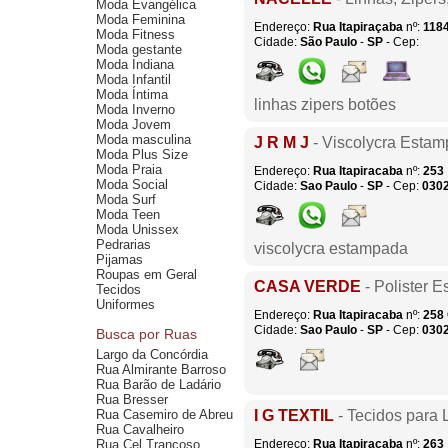
Moda Evangélica
Moda Feminina
Endereço:
Rua Itapiraçaba
nº:
118
Moda Fitness
Cidade:
São Paulo
-
SP
- Cep:
Moda gestante
Moda Indiana
Moda Infantil
Moda Íntima
linhas zipers botões
Moda Inverno
Moda Jovem
Moda masculina
J R M J
- Viscolycra Esta
Moda Plus Size
Moda Praia
Endereço:
Rua Itapiracaba
nº:
253
Moda Social
Cidade:
Sao Paulo
-
SP
- Cep:
030
Moda Surf
Moda Teen
Moda Unissex
Pedrarias
viscolycra estampada
Pijamas
Roupas em Geral
CASA VERDE
- Polister 
Tecidos
Uniformes
Endereço:
Rua Itapiracaba
nº:
258
Cidade:
Sao Paulo
-
SP
- Cep:
030
Busca por Ruas
Largo da Concórdia
Rua Almirante Barroso
Rua Barão de Ladário
Rua Bresser
Rua Casemiro de Abreu
I G TEXTIL
- Tecidos para 
Rua Cavalheiro
Rua Cel Trancoso
Endereço:
Rua Itapiracaba
nº:
263