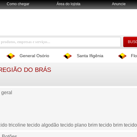
Como chegar
Área do lojista
Anuncie
General Osório
Santa Ifigênia
Flo
 REGIÃO DO BRÁS
 geral
ido tricoline tecido algodão tecido plano brim tecido brim tecid
, Botões