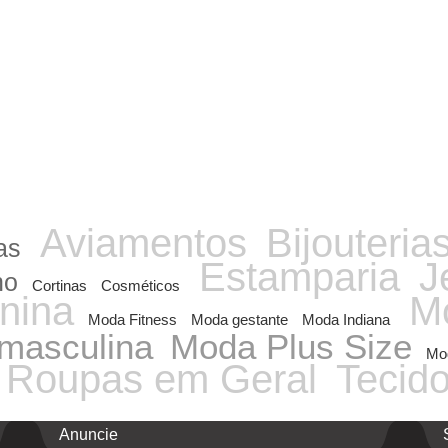
Aviamentos
Bijouteria
as
Estamparia
J
ho
Cortinas
Cosméticos
nina
Mo
Moda Fitness
Moda gestante
Moda Indiana
masculina
Moda Plus Size
Mod
Roupas em Geral
Tecid
Anuncie