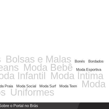
s
Bolsas e Malas
Bonés
Bordados
eans
Moda Bebê
Moda Esportiva
da Infantil
Moda Íntima
Moda
a Praia
Moda Social
Moda Surf
Moda Teen
os
Uniformes
Sobre o Portal no Brás