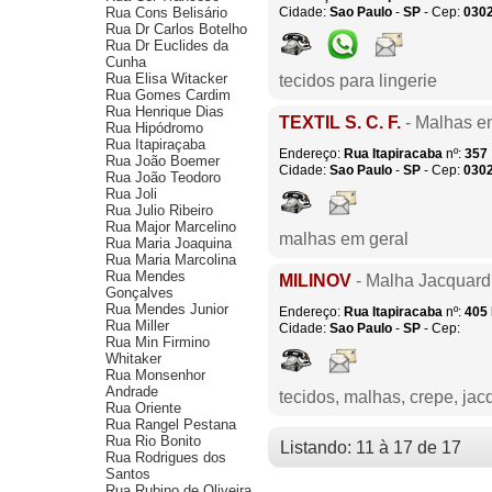
Rua Cons Belisário
Cidade:
Sao Paulo
-
SP
- Cep:
030
Rua Dr Carlos Botelho
Rua Dr Euclides da
Cunha
Rua Elisa Witacker
tecidos para lingerie
Rua Gomes Cardim
Rua Henrique Dias
TEXTIL S. C. F.
- Malhas e
Rua Hipódromo
Rua Itapiraçaba
Endereço:
Rua Itapiracaba
nº:
357
Rua João Boemer
Cidade:
Sao Paulo
-
SP
- Cep:
030
Rua João Teodoro
Rua Joli
Rua Julio Ribeiro
Rua Major Marcelino
malhas em geral
Rua Maria Joaquina
Rua Maria Marcolina
Rua Mendes
MILINOV
- Malha Jacquard
Gonçalves
Rua Mendes Junior
Endereço:
Rua Itapiracaba
nº:
405
Rua Miller
Cidade:
Sao Paulo
-
SP
- Cep:
Rua Min Firmino
Whitaker
Rua Monsenhor
Andrade
tecidos, malhas, crepe, jac
Rua Oriente
Rua Rangel Pestana
Rua Rio Bonito
Listando: 11 à 17 de 17
Rua Rodrigues dos
Santos
Rua Rubino de Oliveira