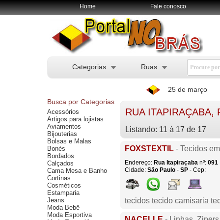
Home
Fale conosco
Categorias
Ruas
25 de março
Busca por Categorias
RUA ITAPIRAÇABA,
Acessórios
Artigos para lojistas
Aviamentos
Listando: 11 à 17 de 17
Bijouterias
Bolsas e Malas
FOXSTEXTIL
- Tecidos em
Bonés
Bordados
Endereço:
Rua Itapiraçaba
nº:
091
Calçados
Cidade:
São Paulo
-
SP
- Cep:
Cama Mesa e Banho
Cortinas
Cosméticos
Estamparia
Jeans
tecidos tecido camisaria tec
Moda Bebê
Moda Esportiva
NACELLE
- Linhas, Zipers