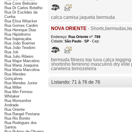
Rua Cons Belisário
Rua Dr Carlos Botelho
Rua Dr Euclides da
Cunha
calca camisa jaqueta bermuda
Rua Elisa Witacker
Rua Gomes Cardim
NOVA ORIENTE
- Shorts,bermudas,leg
Rua Henrique Dias
Rua Hipódromo
Endereço:
Rua Oriente
nº:
788
Rua Itapiraçaba
Cidade:
São Paulo
-
SP
- Cep:
Rua João Boemer
Rua João Teodoro
Rua Joli
Rua Julio Ribeiro
bermuda fitness top luva calça legging
Rua Major Marcelino
shortinho feminino masculino dry elite 
Rua Maria Joaquina
caneleira tornozeleira
Rua Maria Marcolina
Rua Mendes
Gonçalves
Listando: 71 à 76 de 76
Rua Mendes Junior
Rua Miller
Rua Min Firmino
Whitaker
Rua Monsenhor
Andrade
Rua Oriente
Rua Rangel Pestana
Rua Rio Bonito
Rua Rodrigues dos
Santos
Rua Rubino de Oliveira