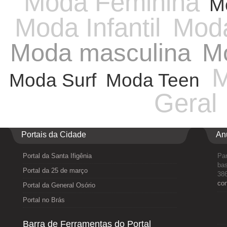
Moda Feminina
M
Moda Infantil
Moda
Moda masculina
Mo
M
Moda Surf
Moda Teen
Geral
Portais da Cidade
An
Portal da Santa Ifigênia
Par
bas
Portal da 25 de março
386
co
Portal da General Osório
Portal no Brás
Barra de Ferramentas do Portal