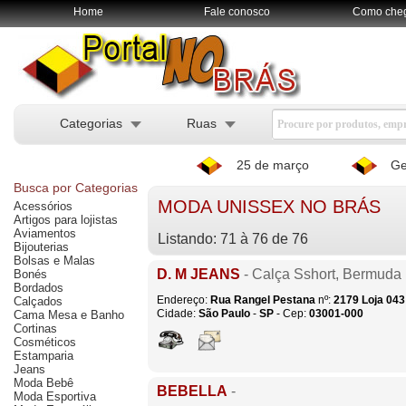
Home
Fale conosco
Como che
Categorias
Ruas
25 de março
Ge
Busca por Categorias
MODA UNISSEX NO BRÁS
Acessórios
Artigos para lojistas
Aviamentos
Listando: 71 à 76 de 76
Bijouterias
Bolsas e Malas
D. M JEANS
- Calça Sshort, Bermuda
Bonés
Bordados
Endereço:
Rua Rangel Pestana
nº:
2179
Loja 043
Calçados
Cidade:
São Paulo
-
SP
- Cep:
03001-000
Cama Mesa e Banho
Cortinas
Cosméticos
Estamparia
Jeans
Moda Bebê
BEBELLA
-
Moda Esportiva