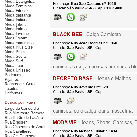
Moda Evangélica
Endereço:
Rua São Caetano
nº:
1016
Moda Feminina
Cidade:
São Paulo
-
SP
- Cep:
01104-000
Moda Fitness
Moda gestante
Moda Indiana
Moda Infantil
Moda Íntima
Moda Inverno
BLACK BEE
- Calça Camiseta
Moda Jovem
Moda masculina
Endereço:
Rua Joao Boemer
nº:
0960
Moda Plus Size
Cidade:
São Paulo
-
SP
- Cep:
Moda Praia
Moda Social
Moda Surf
Moda Teen
camisetas calça camisas bermudas bl
Moda Unissex
Pedrarias
DECRETO BASE
- Jeans e Malhas
Pijamas
Roupas em Geral
Endereço:
Rua Xavantes
nº:
678
Tecidos
Cidade:
São Paulo
-
SP
- Cep:
Uniformes
Busca por Ruas
Largo da Concórdia
camiseta polo calça jeans masculina
Rua Almirante Barroso
Rua Barão de Ladário
Rua Bresser
MODA VIP
- Jeans, Shorts, Camisas,
Rua Casemiro de Abreu
Rua Cavalheiro
Endereço:
Rua Mendes Junior
nº:
494
Rua Cel Trancoso
Cidade:
São Paulo
-
SP
- Cep: