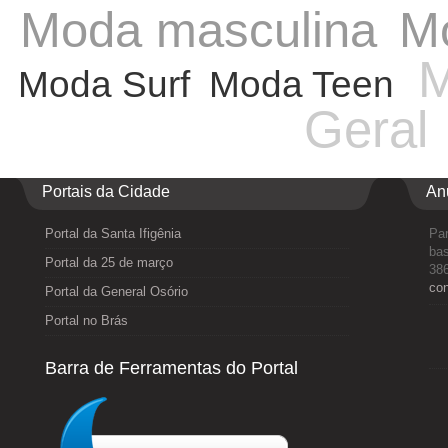
Moda masculina
Mo
M
Moda Surf
Moda Teen
Geral
Portais da Cidade
An
Portal da Santa Ifigênia
Par
bas
Portal da 25 de março
386
co
Portal da General Osório
Portal no Brás
Barra de Ferramentas do Portal