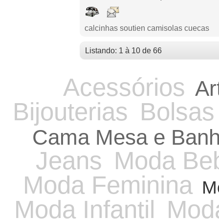
calcinhas soutien camisolas cuecas
Listando: 1 à 10 de 66
Acessórios
Ar
Bijouterias
Bolsas
Cama Mesa e Ban
Jeans
Moda Be
Moda Feminina
M
Moda Infantil
Moda