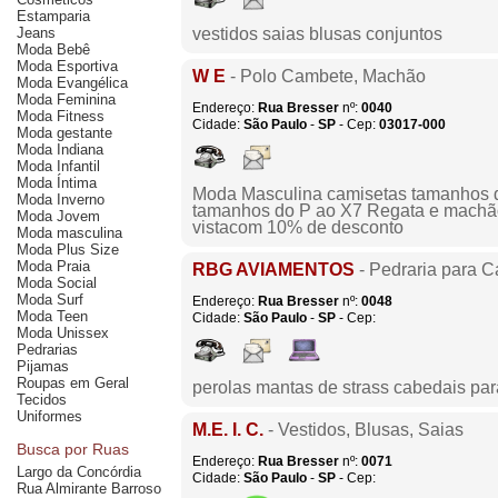
Estamparia
Jeans
vestidos saias blusas conjuntos
Moda Bebê
Moda Esportiva
W E
- Polo Cambete, Machão
Moda Evangélica
Moda Feminina
Endereço:
Rua Bresser
nº:
0040
Moda Fitness
Cidade:
São Paulo
-
SP
- Cep:
03017-000
Moda gestante
Moda Indiana
Moda Infantil
Moda Íntima
Moda Masculina camisetas tamanhos d
Moda Inverno
tamanhos do P ao X7 Regata e machão
Moda Jovem
vistacom 10% de desconto
Moda masculina
Moda Plus Size
Moda Praia
RBG AVIAMENTOS
- Pedraria para 
Moda Social
Moda Surf
Endereço:
Rua Bresser
nº:
0048
Moda Teen
Cidade:
São Paulo
-
SP
- Cep:
Moda Unissex
Pedrarias
Pijamas
Roupas em Geral
perolas mantas de strass cabedais par
Tecidos
Uniformes
M.E. I. C.
- Vestidos, Blusas, Saias
Busca por Ruas
Endereço:
Rua Bresser
nº:
0071
Largo da Concórdia
Cidade:
São Paulo
-
SP
- Cep:
Rua Almirante Barroso