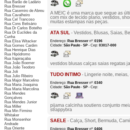
Rua Barão de Ladário
Rua Bresser
Rua Casemiro de Abreu
A MEIC é uma marca que segue as últ
Rua Cavalheiro
com mix de tecido plano, vestidos, sho
Rua Cel Trancoso
muitas estampas nas peças.
Rua Cons Belisário
Rua Dr Carlos Botelho
Rua Dr Euclides da
ATA SUL
- Vestidos, Blusas, Saias, 
Cunha
Rua Elisa Witacker
Endereço:
Rua Bresser
nº:
0196
Rua Gomes Cardim
Cidade:
São Paulo
-
SP
- Cep:
03017-000
Rua Henrique Dias
Rua Hipódromo
Rua Itapiraçaba
Rua João Boemer
vestidos blusas calças saias regatas 
Rua João Teodoro
Rua Joli
TUDO INTIMO
- Lingerie noite, meias
Rua Julio Ribeiro
Rua Major Marcelino
Endereço:
Rua Bresser
nº:
0340
Rua Maria Joaquina
Cidade:
São Paulo
-
SP
- Cep:
Rua Maria Marcolina
Rua Mendes
Gonçalves
Rua Mendes Junior
pijama calcinha soutiens conjunto mei
Rua Miller
strappybra
Rua Min Firmino
Whitaker
Rua Monsenhor
SAELE
- Calça, Short, Bermuda, Cam
Andrade
Rua Oriente
Endereço:
Rua Bresser
nº:
0406