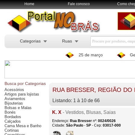
Home
Fale conosco
Como che
Categorias
Ruas
25 de março
Ge
Busca por Categorias
RUA BRESSER, REGIÃO DO
Acessórios
Artigos para lojistas
Aviamentos
Listando: 1 à 10 de 66
Bijouterias
Bolsas e Malas
K. X
- Vestidos, Blusas, Saias
Bonés
Bordados
Endereço:
Rua Bresser
nº:
0024/0026
Calçados
Cidade:
São Paulo
-
SP
- Cep:
03017-000
Cama Mesa e Banho
Cortinas
Cosméticos