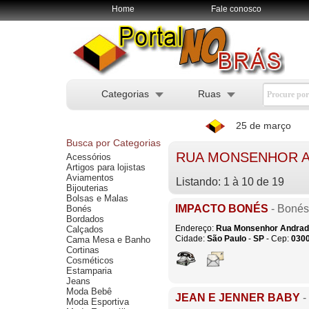
Home
Fale conosco
Categorias
Ruas
25 de março
Busca por Categorias
RUA MONSENHOR A
Acessórios
Artigos para lojistas
Aviamentos
Listando: 1 à 10 de 19
Bijouterias
Bolsas e Malas
IMPACTO BONÉS
- Bonés
Bonés
Bordados
Endereço:
Rua Monsenhor Andra
Calçados
Cidade:
São Paulo
-
SP
- Cep:
030
Cama Mesa e Banho
Cortinas
Cosméticos
Estamparia
Jeans
Moda Bebê
JEAN E JENNER BABY
-
Moda Esportiva