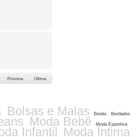
Próxima
Última
s
Bolsas e Malas
Bonés
Bordados
eans
Moda Bebê
Moda Esportiva
da Infantil
Moda Íntima