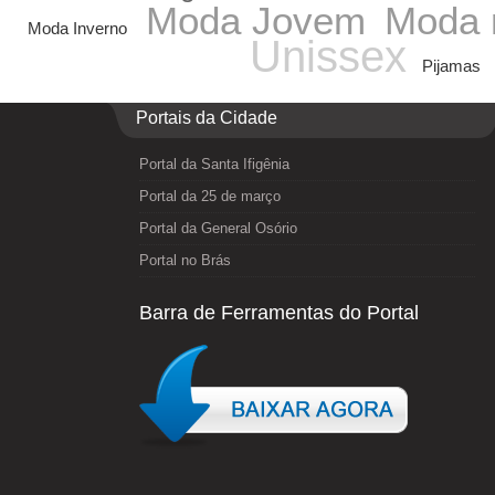
Moda Jovem
Moda 
Moda Inverno
Unissex
Pijamas
Portais da Cidade
Portal da Santa Ifigênia
Portal da 25 de março
Portal da General Osório
Portal no Brás
Barra de Ferramentas do Portal