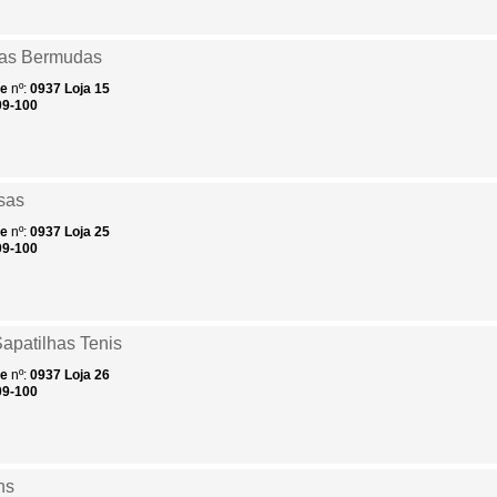
tas Bermudas
de
nº:
0937
Loja 15
09-100
sas
de
nº:
0937
Loja 25
09-100
apatilhas Tenis
de
nº:
0937
Loja 26
09-100
ns