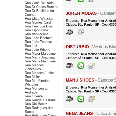
Rua Cons Belisário
Rua Dr Carlos Botelho
Rua Dr Euclides da
JOREH MODAS
- Camise
Cunha
Rua Elisa Witacker
Endereço:
Rua Monsenhor Andra
Rua Gomes Cardim
Cidade:
São Paulo
-
SP
- Cep:
030
Rua Henrique Dias
Rua Hipódromo
Rua Itapiraçaba
Rua João Boemer
Rua João Teodoro
Rua Joli
DISTURBIO
- Vestidos Blu
Rua Julio Ribeiro
Rua Major Marcelino
Endereço:
Rua Monsenhor Andra
Rua Maria Joaquina
Cidade:
São Paulo
-
SP
- Cep:
030
Rua Maria Marcolina
Rua Mendes
Gonçalves
Rua Mendes Junior
Rua Miller
MANU SHOES
- Sapatos S
Rua Min Firmino
Whitaker
Endereço:
Rua Monsenhor Andra
Rua Monsenhor
Cidade:
São Paulo
-
SP
- Cep:
030
Andrade
Rua Oriente
Rua Rangel Pestana
Rua Rio Bonito
Rua Rodrigues dos
Santos
NEGA JEANS
- Calça Jea
Rua Rubino de Oliveira