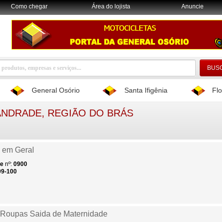
Como chegar
Área do lojista
Anuncie
General Osório
Santa Ifigênia
Flo
NDRADE, REGIÃO DO BRÁS
 em Geral
de
nº:
0900
09-100
 Roupas Saida de Maternidade