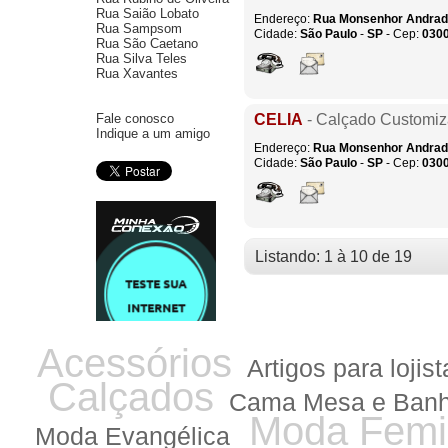
Rua Saião Lobato
Endereço:
Rua Monsenhor Andra
Rua Sampsom
Cidade:
São Paulo
-
SP
- Cep:
030
Rua São Caetano
Rua Silva Teles
Rua Xavantes
Fale conosco
CELIA
- Calçado Customi
Indique a um amigo
Endereço:
Rua Monsenhor Andra
Cidade:
São Paulo
-
SP
- Cep:
030
Listando: 1 à 10 de 19
Acessórios
Artigos para lojist
Calçados
Cama Mesa e Ban
Moda Femi
Moda Evangélica