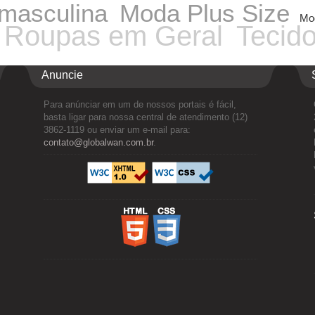
masculina
Moda Plus Size
Mod
Roupas em Geral
Tecid
Anuncie
Para anúnciar em um de nossos portais é fácil,
basta ligar para nossa central de atendimento (12)
3862-1119 ou enviar um e-mail para:
contato@globalwan.com.br
.