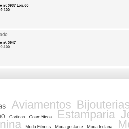
de
nº:
0937
Loja 60
09-100
zado
de
nº:
0947
09-100
Aviamentos
Bijouteria
as
Estamparia
J
ho
Cortinas
Cosméticos
nina
Mo
Moda Fitness
Moda gestante
Moda Indiana