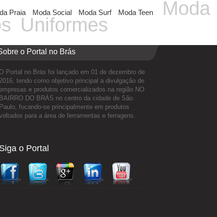
Moda
a Praia
Moda Social
Moda Surf
Moda Teen
os
Uniformes
Sobre o Portal no Brás
O Portal no Brás foi lançado em 01 de dezembro de
2016, tendo como objetivo principal a divulgação de
empresas e produtos comercializados na região NO
BAIRRO DO BRÁS no centro da cidade de São
Paulo, focando-se principalmente em produtos
voltados para a área de ferramentas e ferragens.
Siga o Portal