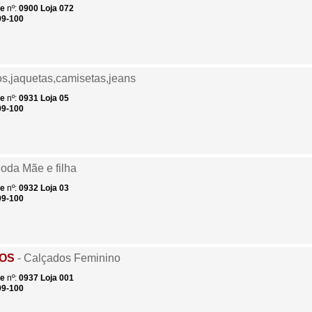
de
nº:
0900
Loja 072
09-100
os,jaquetas,camisetas,jeans
de
nº:
0931
Loja 05
09-100
oda Mãe e filha
de
nº:
0932
Loja 03
09-100
OS
- Calçados Feminino
de
nº:
0937
Loja 001
09-100