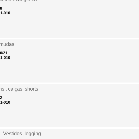
08
11-010
rmudas
20/21
11-010
s , calças, shorts
02
11-010
- Vestidos ,legging