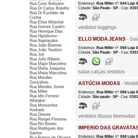
Rua Cons Belisário
Endereço:
Rua Miller
nº:
044
Loja 
Rua Dr Carlos Botelho
Cidade:
São Paulo
-
SP
- Cep:
030
Rua Dr Euclides da
Cunha
Rua Elisa Witacker
Rua Gomes Cardim
vestidos leggings
Rua Henrique Dias
Rua Hipódromo
ELLO MODA JEANS
- Sai
Rua Itapiraçaba
Rua João Boemer
Endereço:
Rua Miller
nº:
068
Loja 
Rua João Teodoro
Cidade:
São Paulo
-
SP
- Cep:
030
Rua Joli
Rua Julio Ribeiro
Rua Major Marcelino
Rua Maria Joaquina
saias calças vestidos
Rua Maria Marcolina
Rua Mendes
Gonçalves
ASTÚCIA MODAS
- Vesti
Rua Mendes Junior
Rua Miller
Endereço:
Rua Miller
nº:
068
Loja 
Rua Min Firmino
Cidade:
São paulo
-
SP
- Cep:
0301
Whitaker
Rua Monsenhor
Andrade
Rua Oriente
vestidos blusas bermudas
Rua Rangel Pestana
Rua Rio Bonito
IMPERIO DAS GRAVATA
Rua Rodrigues dos
Santos
Endereço:
Rua Miller
nº:
068
Loja 
Rua Rubino de Oliveira