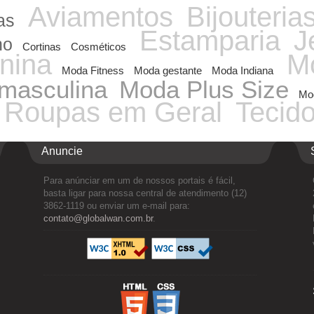
Aviamentos
Bijouteria
as
Estamparia
J
ho
Cortinas
Cosméticos
nina
Mo
Moda Fitness
Moda gestante
Moda Indiana
masculina
Moda Plus Size
Mod
Roupas em Geral
Tecid
Anuncie
Para anúnciar em um de nossos portais é fácil,
basta ligar para nossa central de atendimento (12)
3862-1119 ou enviar um e-mail para:
contato@globalwan.com.br
.