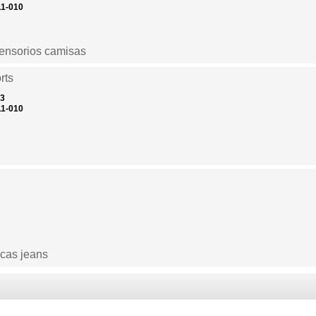
11-010
ensorios camisas
rts
13
11-010
lcas jeans