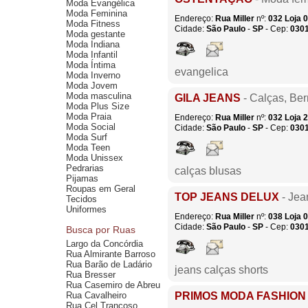
Moda Evangélica
Moda Feminina
Endereço:
Rua Miller
nº:
032
Loja 
Moda Fitness
Cidade:
São Paulo
-
SP
- Cep:
030
Moda gestante
Moda Indiana
Moda Infantil
Moda Íntima
evangelica
Moda Inverno
Moda Jovem
Moda masculina
GILA JEANS
- Calças, Be
Moda Plus Size
Moda Praia
Endereço:
Rua Miller
nº:
032
Loja 
Moda Social
Cidade:
São Paulo
-
SP
- Cep:
030
Moda Surf
Moda Teen
Moda Unissex
Pedrarias
calças blusas
Pijamas
Roupas em Geral
TOP JEANS DELUX
- Jean
Tecidos
Uniformes
Endereço:
Rua Miller
nº:
038
Loja 
Cidade:
São Paulo
-
SP
- Cep:
030
Busca por Ruas
Largo da Concórdia
Rua Almirante Barroso
Rua Barão de Ladário
jeans calças shorts
Rua Bresser
Rua Casemiro de Abreu
Rua Cavalheiro
PRIMOS MODA FASHION
Rua Cel Trancoso