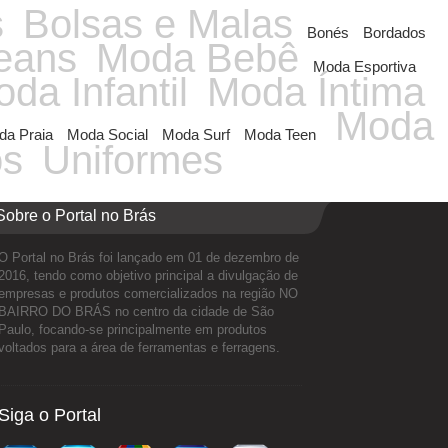
s
Bolsas e Malas
Bonés
Bordados
eans
Moda Bebê
Moda Esportiva
da Infantil
Moda Íntima
Moda
a Praia
Moda Social
Moda Surf
Moda Teen
os
Uniformes
Sobre o Portal no Brás
O Portal no Brás foi lançado em 01 de dezembro de
2016, tendo como objetivo principal a divulgação de
empresas e produtos comercializados na região NO
BAIRRO DO BRÁS no centro da cidade de São
Paulo, focando-se principalmente em produtos
voltados para a área de ferramentas e ferragens.
Siga o Portal