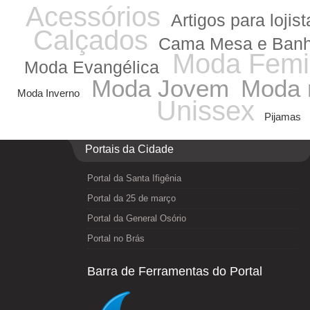
Acessórios
Artigos para lojist
Calçados
Cama Mesa e Ban
Moda Femi
Moda Evangélica
Moda Jovem
Moda 
Moda Inverno
Unissex
Pijamas
Portais da Cidade
Portal da Santa Ifigênia
Portal da 25 de março
Portal da General Osório
Portal no Brás
Barra de Ferramentas do Portal