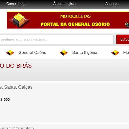
Como chegar
Área do lojista
Anuncie
General Osório
Santa Ifigênia
Flo
ÃO DO BRÁS
s, Saias, Calças
17-000
inina evangélica