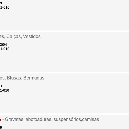
49
11-010
as, Calças, Vestidos
02/04
11-010
dos, Blusas, Bermudas
03
1-010
S
- Gravatas, abotoaduras, suspensórios,camisas
09