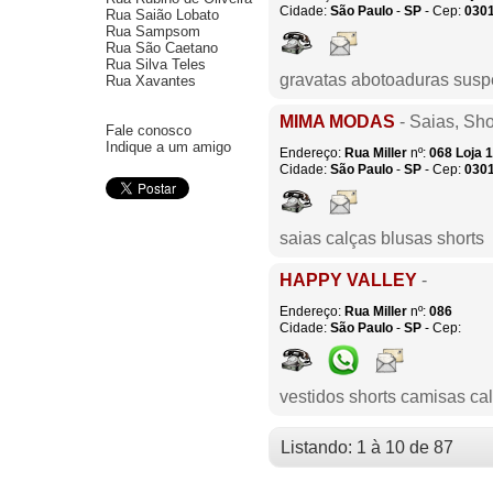
Cidade:
São Paulo
-
SP
- Cep:
030
Rua Saião Lobato
Rua Sampsom
Rua São Caetano
Rua Silva Teles
gravatas abotoaduras susp
Rua Xavantes
MIMA MODAS
- Saias, Sho
Fale conosco
Indique a um amigo
Endereço:
Rua Miller
nº:
068
Loja 
Cidade:
São Paulo
-
SP
- Cep:
030
saias calças blusas shorts
HAPPY VALLEY
-
Endereço:
Rua Miller
nº:
086
Cidade:
São Paulo
-
SP
- Cep:
vestidos shorts camisas ca
Listando: 1 à 10 de 87