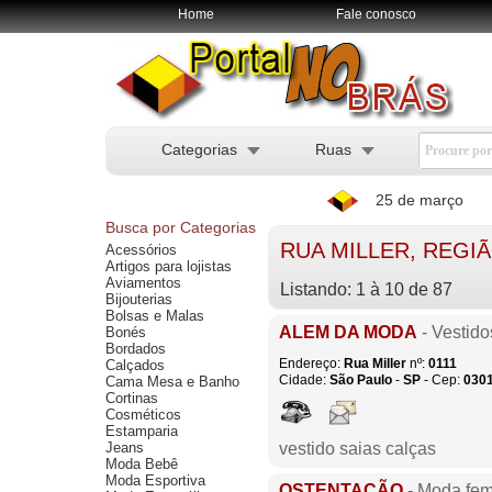
Home
Fale conosco
Categorias
Ruas
25 de março
Busca por Categorias
RUA MILLER, REGI
Acessórios
Artigos para lojistas
Aviamentos
Listando: 1 à 10 de 87
Bijouterias
Bolsas e Malas
ALEM DA MODA
- Vestido
Bonés
Bordados
Endereço:
Rua Miller
nº:
0111
Calçados
Cidade:
São Paulo
-
SP
- Cep:
030
Cama Mesa e Banho
Cortinas
Cosméticos
Estamparia
Jeans
vestido saias calças
Moda Bebê
Moda Esportiva
OSTENTAÇÃO
- Moda fem