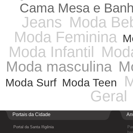
Cama Mesa e Ban
Jeans
Moda Be
Moda Feminina
M
Moda Infantil
Moda
Moda masculina
Mo
M
Moda Surf
Moda Teen
Geral
Portais da Cidade
An
Portal da Santa Ifigênia
Par
bas