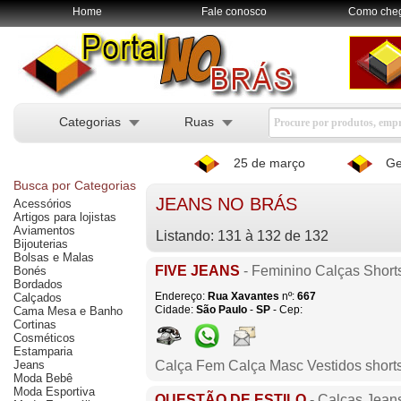
Home
Fale conosco
Como che
Categorias
Ruas
25 de março
Ge
Busca por Categorias
JEANS NO BRÁS
Acessórios
Artigos para lojistas
Aviamentos
Listando: 131 à 132 de 132
Bijouterias
Bolsas e Malas
FIVE JEANS
- Feminino Calças Shor
Bonés
Bordados
Endereço:
Rua Xavantes
nº:
667
Calçados
Cidade:
São Paulo
-
SP
- Cep:
Cama Mesa e Banho
Cortinas
Cosméticos
Estamparia
Jeans
Calça Fem Calça Masc Vestidos short
Moda Bebê
Moda Esportiva
QUESTÃO DE ESTILO
- Calças Jean