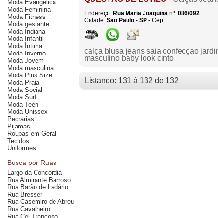
Moda Evangélica
Moda Feminina
Endereço:
Rua Maria Joaquina
nº:
086/092
Moda Fitness
Cidade:
São Paulo
-
SP
- Cep:
Moda gestante
Moda Indiana
Moda Infantil
Moda Íntima
calça blusa jeans saia confecçao jardi
Moda Inverno
masculino baby look cinto
Moda Jovem
Moda masculina
Moda Plus Size
Listando: 131 à 132 de 132
Moda Praia
Moda Social
Moda Surf
Moda Teen
Moda Unissex
Pedrarias
Pijamas
Roupas em Geral
Tecidos
Uniformes
Busca por Ruas
Largo da Concórdia
Rua Almirante Barroso
Rua Barão de Ladário
Rua Bresser
Rua Casemiro de Abreu
Rua Cavalheiro
Rua Cel Trancoso