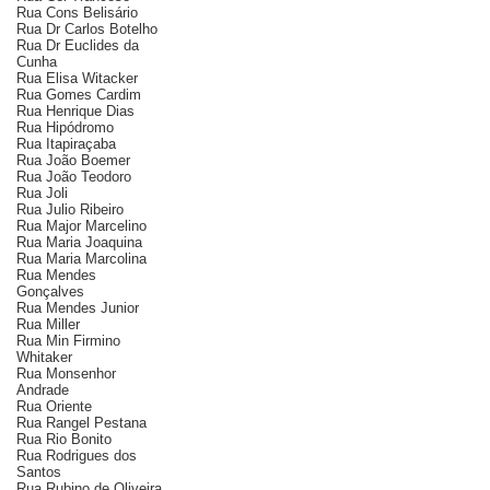
Rua Cons Belisário
Rua Dr Carlos Botelho
Rua Dr Euclides da
Cunha
Rua Elisa Witacker
Rua Gomes Cardim
Rua Henrique Dias
Rua Hipódromo
Rua Itapiraçaba
Rua João Boemer
Rua João Teodoro
Rua Joli
Rua Julio Ribeiro
Rua Major Marcelino
Rua Maria Joaquina
Rua Maria Marcolina
Rua Mendes
Gonçalves
Rua Mendes Junior
Rua Miller
Rua Min Firmino
Whitaker
Rua Monsenhor
Andrade
Rua Oriente
Rua Rangel Pestana
Rua Rio Bonito
Rua Rodrigues dos
Santos
Rua Rubino de Oliveira